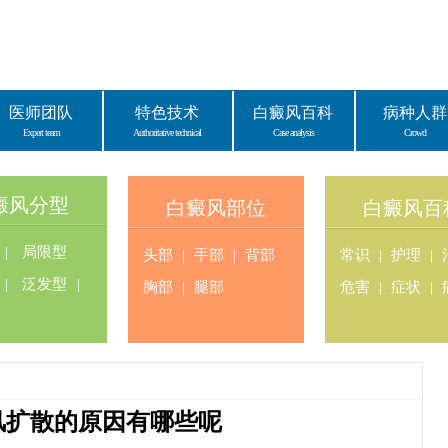
医师团队
特色技术
白癜风百科
病种人群
Expert team
Authoritative technical
Case analysis
Crowd
癜风分型
白癜风部位
白癜风百
|
局限型
头部
|
手部
|
背部
常识
|
护理
|
|
泛发型
|
胸部
|
腿部
危害
|
症状
|
风扩散的原因有哪些呢