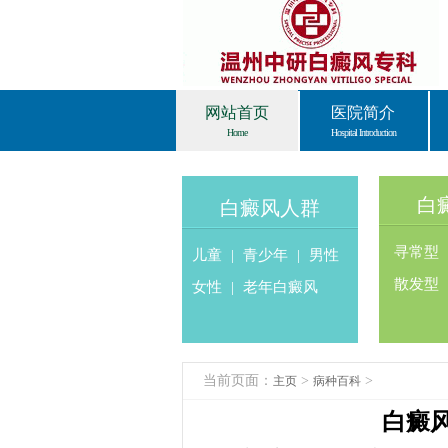
网站首页
医院简介
Home
Hospital Introduction
白
白癜风人群
寻常型
儿童
|
青少年
|
男性
散发型
女性
|
老年白癜风
当前页面：
>
>
主页
病种百科
白癜