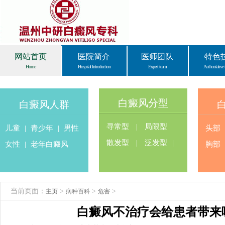
网站首页
医院简介
医师团队
特色
Home
Hospital Introduction
Expert team
Authoritative 
白癜风分型
白癜风人群
寻常型
|
局限型
儿童
|
青少年
|
男性
头部
散发型
|
泛发型
|
女性
|
老年白癜风
胸部
当前页面：
>
>
>
主页
病种百科
危害
白癜风不治疗会给患者带来