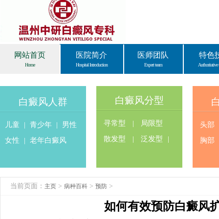
网站首页
医院简介
医师团队
特色
Home
Hospital Introduction
Expert team
Authoritative 
白癜风分型
白癜风人群
寻常型
|
局限型
儿童
|
青少年
|
男性
头部
散发型
|
泛发型
|
女性
|
老年白癜风
胸部
当前页面：
>
>
>
主页
病种百科
预防
如何有效预防白癜风