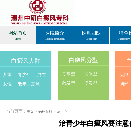
网站首页
医院简介
医师团队
特色
Home
Hospital Introduction
Expert team
Authoritative 
白癜风分型
白癜风人群
寻常型
|
局限型
儿童
|
青少年
|
男性
头部
散发型
|
泛发型
|
女性
|
老年白癜风
胸部
当前页面：
>
>
>
主页
病种百科
治疗
治青少年白癜风要注意