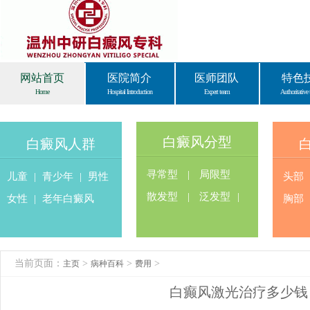
网站首页
医院简介
医师团队
特色
Home
Hospital Introduction
Expert team
Authoritative 
白癜风分型
白癜风人群
寻常型
|
局限型
儿童
|
青少年
|
男性
头部
散发型
|
泛发型
|
女性
|
老年白癜风
胸部
当前页面：
>
>
>
主页
病种百科
费用
白癫风激光治疗多少钱