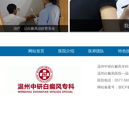
我
治疗：让白癜风治好更安全
网站首页
医院介绍
医师团队
特色
温州中研白癜风专科
温州白癜风医院—温
医院电话：0577-569
网站备案号：
浙ICP