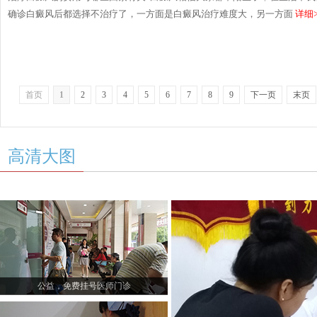
确诊白癜风后都选择不治疗了，一方面是白癜风治疗难度大，另一方面
详细>
首页
1
2
3
4
5
6
7
8
9
下一页
末页
高清大图
公益，免费挂号医师门诊