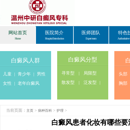
网站首页
医院简介
医师团队
特色
Home
Hospital Introduction
Expert team
Authoritative 
白癜风分型
白癜风人群
寻常型
|
局限型
儿童
|
青少年
|
男性
头部
散发型
|
泛发型
|
女性
|
老年白癜风
胸部
当前页面：
>
>
>
主页
病种百科
护理
白癜风患者化妆有哪些要