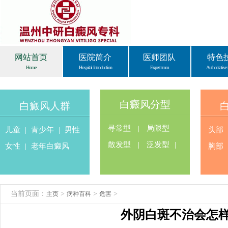
网站首页
医院简介
医师团队
特色
Home
Hospital Introduction
Expert team
Authoritative 
白癜风分型
白癜风人群
寻常型
|
局限型
儿童
|
青少年
|
男性
头部
散发型
|
泛发型
|
女性
|
老年白癜风
胸部
当前页面：
>
>
>
主页
病种百科
危害
外阴白斑不治会怎