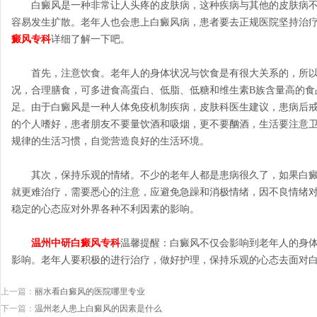
白癜风是一种非常让人头疼的皮肤病，这种疾病与其他的皮肤病不
容易发生扩散。老年人也会患上白癜风病，患者要去正规医院坚持治
癜风专科
详细了解一下吧。
首先，注意饮食。老年人的身体状况与饮食是有很大关系的，所以
况，合理膳食，可多进食高蛋白、低脂、低糖和维生素B族含量高的食
足。由于白癜风是一种人体免疫机制疾病，皮肤科医生建议，患病后
的个人嗜好，患者朋友不要量饮酒和吸烟，更不要酗酒，生活要注意
规律的生活习惯，自觉营造良好的生活环境。
其次，保持乐观的情绪。不少的老年人都是患病很久了，如果白癜
就更难治疗，需要悉心的注意，应避免急躁和消极情绪，因不良情绪
稳定的心态应对外界各种不利因素的影响。
温州中研白癜风专科
温馨提醒：白癜风不仅会影响到老年人的身
影响。老年人要积极的进行治疗，做好护理，保持乐观的心态去面对
上一篇：
丽水看白癜风的医院哪里专业
下一篇：
温州老人患上白癜风的因素是什么