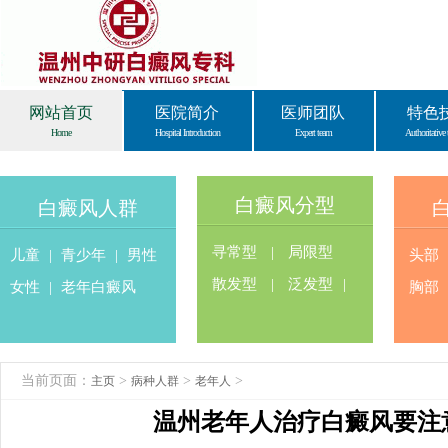
网站首页
医院简介
医师团队
特色
Home
Hospital Introduction
Expert team
Authoritative 
白癜风分型
白癜风人群
寻常型
|
局限型
儿童
|
青少年
|
男性
头部
散发型
|
泛发型
|
女性
|
老年白癜风
胸部
当前页面：
>
>
>
主页
病种人群
老年人
温州老年人治疗白癜风要注