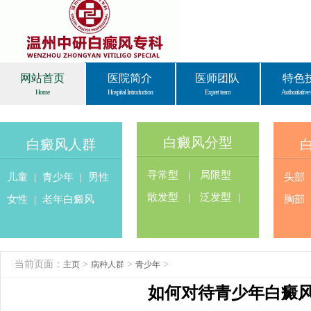
网站首页
医院简介
医师团队
特色
Home
Hospital Introduction
Expert team
Authoritative 
白癜风分型
白癜风人群
寻常型
|
局限型
儿童
|
青少年
|
男性
头部
散发型
|
泛发型
|
女性
|
老年白癜风
胸部
当前页面：
>
>
>
主页
病种人群
青少年
如何对待青少年白癜