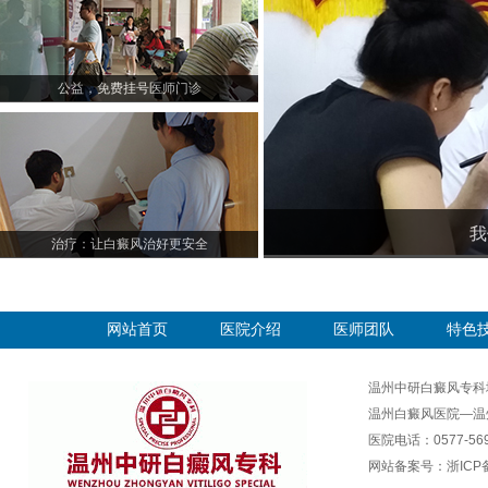
公益，免费挂号医师门诊
我
治疗：让白癜风治好更安全
网站首页
医院介绍
医师团队
特色
温州中研白癜风专科
温州白癜风医院—温
医院电话：0577-569
网站备案号：
浙ICP